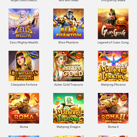
Royal Gems Match
Win Win Neko
Prosperity Snake
Zeus Mighty Wealth
Blue Phantom
Legend of Guan Gong
Cleopatra Fortune
Aztec Gold Treasure
Mahjong Phoenix
Roma
Mahjong Dragon
Roma II