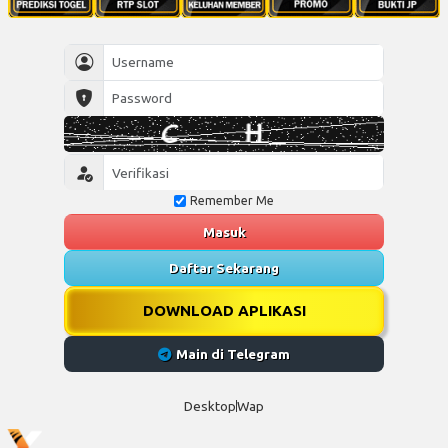
Remember Me
Masuk
Daftar Sekarang
DOWNLOAD APLIKASI
Main di Telegram
Desktop
Wap