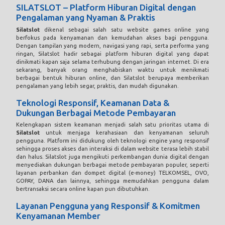
SILATSLOT – Platform Hiburan Digital dengan
Pengalaman yang Nyaman & Praktis
Silatslot
dikenal sebagai salah satu website games online yang
berfokus pada kenyamanan dan kemudahan akses bagi pengguna.
Dengan tampilan yang modern, navigasi yang rapi, serta performa yang
ringan, Silatslot hadir sebagai platform hiburan digital yang dapat
dinikmati kapan saja selama terhubung dengan jaringan internet. Di era
sekarang, banyak orang menghabiskan waktu untuk menikmati
berbagai bentuk hiburan online, dan Silatslot berupaya memberikan
pengalaman yang lebih segar, praktis, dan mudah digunakan.
Teknologi Responsif, Keamanan Data &
Dukungan Berbagai Metode Pembayaran
Kelengkapan sistem keamanan menjadi salah satu prioritas utama di
Silatslot
untuk menjaga kerahasiaan dan kenyamanan seluruh
pengguna. Platform ini didukung oleh teknologi engine yang responsif
sehingga proses akses dan interaksi di dalam website terasa lebih stabil
dan halus. Silatslot juga mengikuti perkembangan dunia digital dengan
menyediakan dukungan berbagai metode pembayaran populer, seperti
layanan perbankan dan dompet digital (e-money) TELKOMSEL, OVO,
GOPAY, DANA dan lainnya, sehingga memudahkan pengguna dalam
bertransaksi secara online kapan pun dibutuhkan.
Layanan Pengguna yang Responsif & Komitmen
Kenyamanan Member