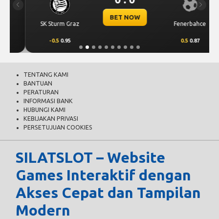
Previous
Next
BET NOW
SK Sturm Graz
Fenerbahce
-0.5
0.95
0.5
0.87
TENTANG KAMI
BANTUAN
PERATURAN
INFORMASI BANK
HUBUNGI KAMI
KEBIJAKAN PRIVASI
PERSETUJUAN COOKIES
SILATSLOT – Website
Games Interaktif dengan
Akses Cepat dan Tampilan
Modern