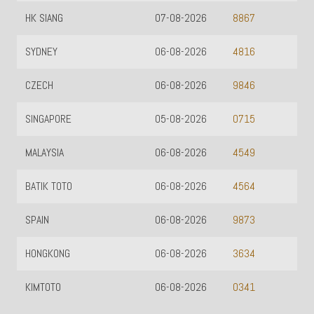
CAMBODIA
07-08-2026
4372
TOTO MACAU
06-08-2026
5843
TAIWAN
06-08-2026
4587
OREGON
07-08-2026
1233
BANGKOK
06-08-2026
5478
TEXAS
06-08-2026
7735