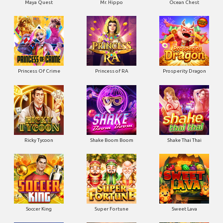
Maya Quest
Mr. Hippo
Ocean Chest
Princess Of Crime
Princess of RA
Prosperity Dragon
Ricky Tycoon
Shake Boom Boom
Shake Thai Thai
Soccer King
Super Fortune
Sweet Lava