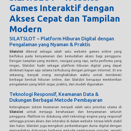
Games Interaktif dengan
Akses Cepat dan Tampilan
Modern
SILATSLOT – Platform Hiburan Digital dengan
Pengalaman yang Nyaman & Praktis
Silatslot
dikenal sebagai salah satu website games online yang
berfokus pada kenyamanan dan kemudahan akses bagi pengguna.
Dengan tampilan yang modern, navigasi yang rapi, serta performa yang
ringan, Silatslot hadir sebagai platform hiburan digital yang dapat
dinikmati kapan saja selama terhubung dengan jaringan internet. Di era
sekarang, banyak orang menghabiskan waktu untuk menikmati
berbagai bentuk hiburan online, dan Silatslot berupaya memberikan
pengalaman yang lebih segar, praktis, dan mudah digunakan.
Teknologi Responsif, Keamanan Data &
Dukungan Berbagai Metode Pembayaran
Kelengkapan sistem keamanan menjadi salah satu prioritas utama di
Silatslot
untuk menjaga kerahasiaan dan kenyamanan seluruh
pengguna. Platform ini didukung oleh teknologi engine yang responsif
sehingga proses akses dan interaksi di dalam website terasa lebih stabil
dan halus. Silatslot juga mengikuti perkembangan dunia digital dengan
menyediakan dukungan berbagai metode pembayaran populer, seperti