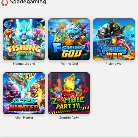
Spadegaming
Fishing Legend
Fishing God
Fishing War
Alien Hunter
Zombie Party