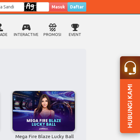
Masuk
Daftar
ADE
INTERACTIVE
PROMOSI
EVENT
Mega Fire Blaze Lucky Ball