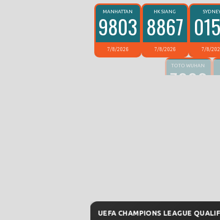
MANHATTAN
HK SIANG
SYDNE
9803
8867
01
7/8/2026
7/8/2026
7/8/20
TOTO WUHAN
7006
7/8/2026
UEFA CHAMPIONS LEAGUE QUALIF