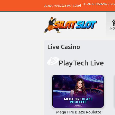
SELAMAT DATANG DISIL
Jumat 7/08/2026 07:19:06
HO
Live Casino
PlayTech Live
Mega Fire Blaze Roulette