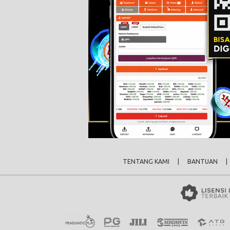
PANIN
OCBC
BSI
NEO
TENTANG KAMI
|
BANTUAN
|