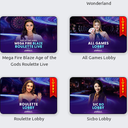
Wonderland
Mega Fire Blaze Age of the
All Games Lobby
Gods Roulette Live
Roulette Lobby
Sicbo Lobby