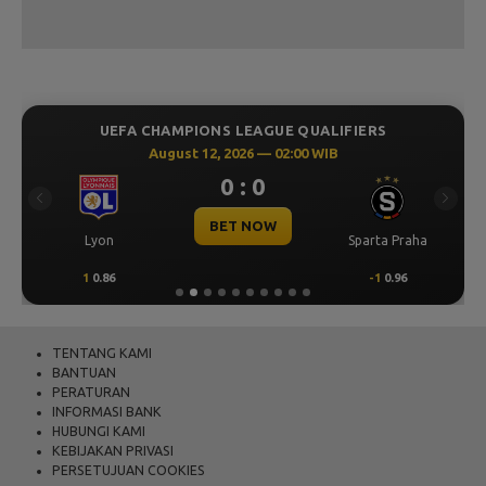
UEFA CHAMPIONS LEAGUE QUALIFIERS
August 12, 2026 — 02:00 WIB
0 : 0
Previous
Next
BET NOW
Lyon
Sparta Praha
1
0.86
-1
0.96
TENTANG KAMI
BANTUAN
PERATURAN
INFORMASI BANK
HUBUNGI KAMI
KEBIJAKAN PRIVASI
PERSETUJUAN COOKIES