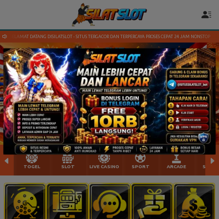
SELAMAT DATANG DISILATSLOT - SITUS TERGACOR DAN TERPERCAYA PROSES CEPAT 24 JAM NONSTOP
TOGEL
SLOT
LIVE CASINO
SPORT
ARCADE
SABU