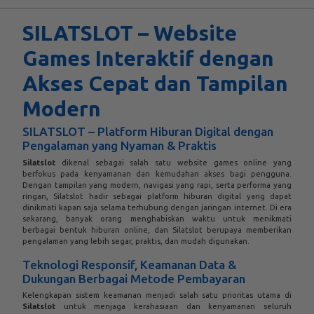
SILATSLOT – Website
Games Interaktif dengan
Akses Cepat dan Tampilan
Modern
SILATSLOT – Platform Hiburan Digital dengan
Pengalaman yang Nyaman & Praktis
Silatslot
dikenal sebagai salah satu website games online yang
berfokus pada kenyamanan dan kemudahan akses bagi pengguna.
Dengan tampilan yang modern, navigasi yang rapi, serta performa yang
ringan, Silatslot hadir sebagai platform hiburan digital yang dapat
dinikmati kapan saja selama terhubung dengan jaringan internet. Di era
sekarang, banyak orang menghabiskan waktu untuk menikmati
berbagai bentuk hiburan online, dan Silatslot berupaya memberikan
pengalaman yang lebih segar, praktis, dan mudah digunakan.
Teknologi Responsif, Keamanan Data &
Dukungan Berbagai Metode Pembayaran
Kelengkapan sistem keamanan menjadi salah satu prioritas utama di
Silatslot
untuk menjaga kerahasiaan dan kenyamanan seluruh